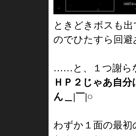
ときどきボスも出
のでひたすら回避
……と、１つ謝ら
ＨＰ２じゃあ自分
ん＿|￣|○
わずか１面の最初