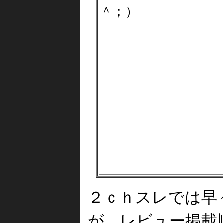
＾；）
２ｃｈスレでは早
が、レビュー掲載順