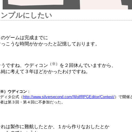
シンプルにしたい
このゲームは完成までに
けっこうな時間がかかったと記憶しております。
（※）
そうですね、ウディコン
を２回休んでいますから、
単純に考えて３年ほどかかったわけですね。
※）ウディコン
：
ディタ公式（
http://www.silversecond.com/WolfRPGEditor/Contest/
）で開催
者は第３回・第４回に不参加だった。
それは製作に難航したとか、１から作りなおしたとか