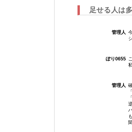
足せる人は
管理人
ぽり0655
管理人