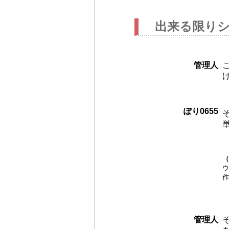
出来る限り
管理人
ぽり0655
（
ウ
作
管理人