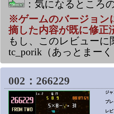
：気になるところ
※ゲームのバージョン
摘した内容が既に修正
もし、このレビューに
tc_porik（あっとまーく）
002：266229
ジャ
プレ
レビ