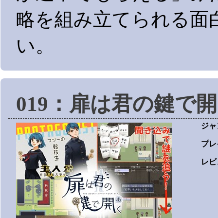
略を組み立てられる面
い。
019：扉は君の鍵で
ジャ
プレ
レビ